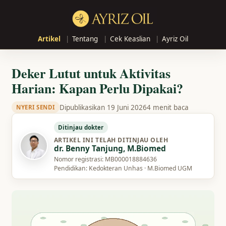
Artikel
Tentang
Cek Keaslian
Ayriz Oil
Deker Lutut untuk Aktivitas
Harian: Kapan Perlu Dipakai?
Dipublikasikan 19 Juni 2026
4 menit baca
NYERI SENDI
Ditinjau dokter
ARTIKEL INI TELAH DITINJAU OLEH
dr. Benny Tanjung, M.Biomed
Nomor registrasi: MB000018884636
Pendidikan: Kedokteran Unhas · M.Biomed UGM