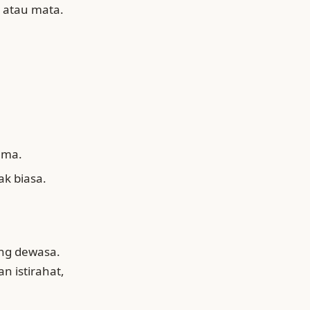
 atau mata.
ama.
ak biasa.
ang dewasa.
n istirahat,