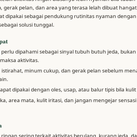
, gerak pelan, dan area yang terasa lelah dibuat hangat 
pat dipakai sebagai pendukung rutinitas nyaman dengan 
 sebagai solusi tunggal.
pat
u perlu dipahami sebagai sinyal tubuh butuh jeda, bukan
aksa aktivitas.
ri istirahat, minum cukup, dan gerak pelan sebelum m
ain.
dapat dipakai dengan oles, usap, atau balur tipis bila kulit
uka, area mata, kulit iritasi, dan jangan mengejar sensasi
a
 ringan sering terkait aktivitas berulang, kurang jeda, da