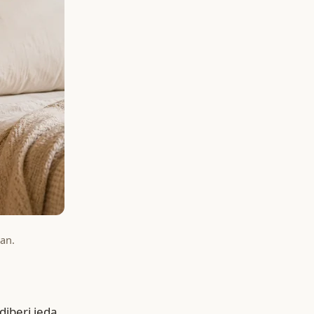
han.
diberi jeda,