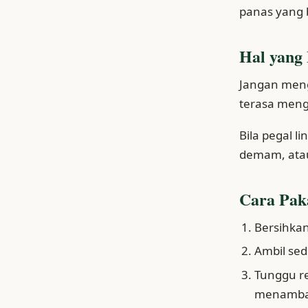
panas yang 
Hal yang 
Jangan mengol
terasa meng
Bila pegal l
demam, atau
Cara Pak
Bersihkan
Ambil sed
Tunggu r
menambah