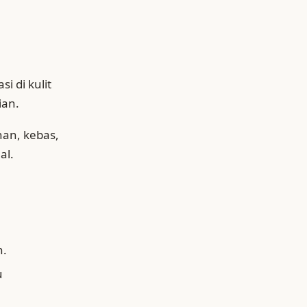
i di kulit
ian.
han, kebas,
al.
n.
u