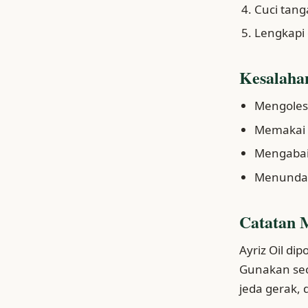
Cuci tang
Lengkapi 
Kesalahan
Mengoles 
Memakai p
Mengabaik
Menunda e
Catatan 
Ayriz Oil d
Gunakan seca
jeda gerak,