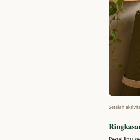
Setelah aktivi
Ringkasa
Pegal linu s