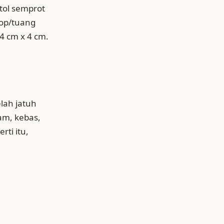
otol semprot
top/tuang
4 cm x 4 cm.
lah jatuh
am, kebas,
rti itu,