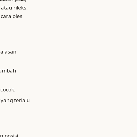
atau rileks.
cara oles
 alasan
enambah
 cocok.
 yang terlalu
n posisi