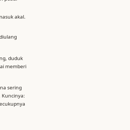
masuk akal.
 diulang
lang, duduk
ulai memberi
ana sering
. Kuncinya:
 secukupnya