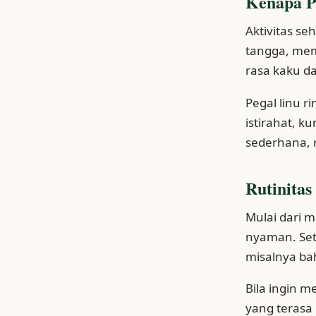
Kenapa Pe
Aktivitas se
tangga, mem
rasa kaku dan
Pegal linu r
istirahat, k
sederhana, 
Rutinita
Mulai dari m
nyaman. Set
misalnya ba
Bila ingin m
yang terasa 