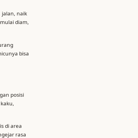
 jalan, naik
mulai diam,
kurang
micunya bisa
gan posisi
 kaku,
is di area
ngejar rasa