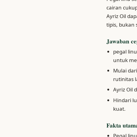
cairan cukup
Ayriz Oil da
tipis, bukan
Jawaban ce
pegal lin
untuk mem
Mulai da
rutinitas l
Ayriz Oil 
Hindari l
kuat.
Fakta utam
Pegal linu