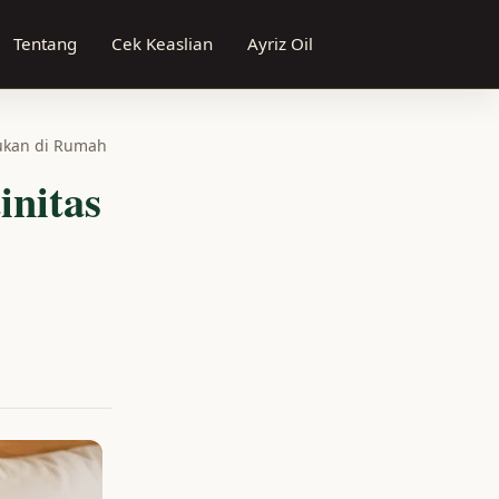
Tentang
Cek Keaslian
Ayriz Oil
kukan di Rumah
initas