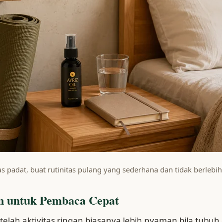
tas padat, buat rutinitas pulang yang sederhana dan tidak berlebi
n untuk Pembaca Cepat
etelah aktivitas ringan biasanya lebih nyaman bila tubuh 