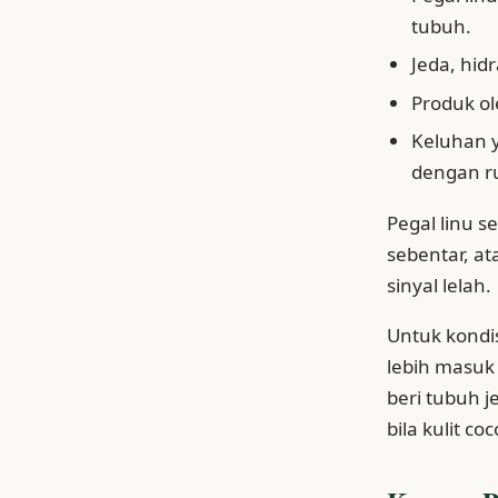
tubuh.
Jeda, hid
Produk ole
Keluhan y
dengan ru
Pegal linu s
sebentar, at
sinyal lelah.
Untuk kondis
lebih masuk 
beri tubuh 
bila kulit coc