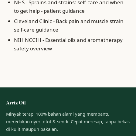
NHS - Sprains and strains: self-care and when
to get help - patient guidance
Cleveland Clinic - Back pain and muscle strain
self-care guidance
NIH NCCIH - Essential oils and aromatherapy
safety overview
Ayriz Oil
Minyak terapi 100% bahan alami yang membantu
meredakan nyeri otot & sendi. Cepat meresap, tanpa bekas
di kulit maupun pakaian.