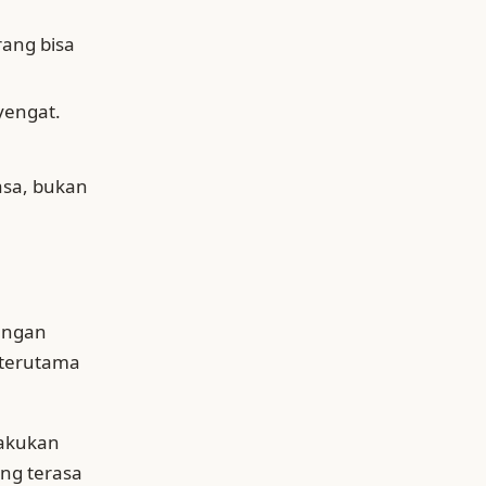
rang bisa
yengat.
asa, bukan
langan
, terutama
lakukan
ang terasa