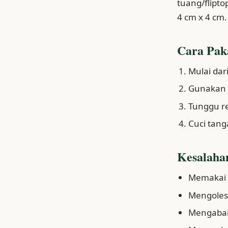
tuang/flipt
4 cm x 4 cm.
Cara Pak
Mulai dari
Gunakan se
Tunggu r
Cuci tang
Kesalahan
Memakai t
Mengoles a
Mengabaik