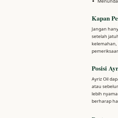
Menunda e
Kapan Pe
Jangan hany
setelah jat
kelemahan, n
pemeriksaan
Posisi Ay
Ayriz Oil d
atau sebelu
lebih nyaman
berharap ha