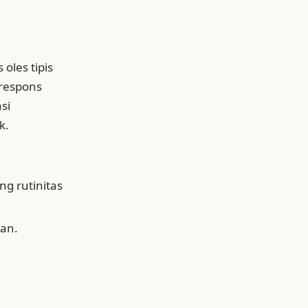
oles tipis
 respons
si
k.
ng rutinitas
han.