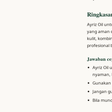
Ringkasa
Ayriz Oil un
yang aman d
kulit, kombi
profesional 
Jawaban ce
Ayriz Oil
nyaman, b
Gunakan d
Jangan gu
Bila munc