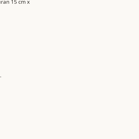
uran 15 cm x
.