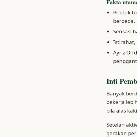
Fakta utam
Produk to
berbeda.
Sensasi 
Istirahat
Ayriz Oi
pengganti
Inti Pem
Banyak berdi
bekerja lebi
bila alas ka
Setelah akti
gerakan perg