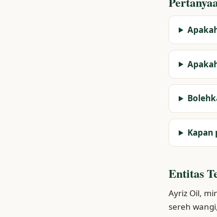
Pertanyaa
Apakah 
Apakah
Bolehka
Kapan 
Entitas T
Ayriz Oil, m
sereh wangi,