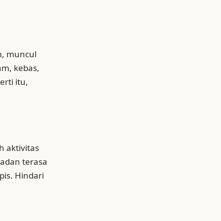
m, muncul
am, kebas,
rti itu,
 aktivitas
badan terasa
is. Hindari