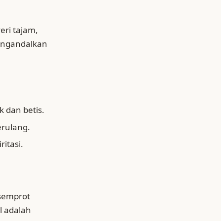
eri tajam,
engandalkan
 dan betis.
erulang.
ritasi.
 semprot
l adalah