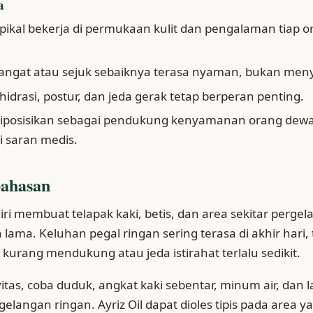
a
pikal bekerja di permukaan kulit dan pengalaman tiap o
hangat atau sejuk sebaiknya terasa nyaman, bukan men
, hidrasi, postur, dan jeda gerak tetap berperan penting.
l diposisikan sebagai pendukung kenyamanan orang dew
 saran medis.
bahasan
ri membuat telapak kaki, betis, dan area sekitar perge
h lama. Keluhan pegal ringan sering terasa di akhir hari
ki kurang mendukung atau jeda istirahat terlalu sedikit.
vitas, coba duduk, angkat kaki sebentar, minum air, dan 
elangan ringan. Ayriz Oil dapat dioles tipis pada area y