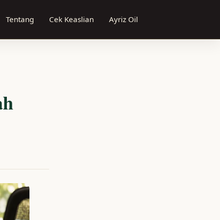
Tentang
Cek Keaslian
Ayriz Oil
ah