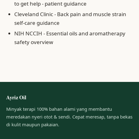
to get help - patient guidance
Cleveland Clinic - Back pain and muscle strain
self-care guidance
NIH NCCIH - Essential oils and aromatherapy
safety overview
Ayriz Oil
Minyak terapi 100% bahan alami yang membantu
meredakan nyeri otot & sendi. Cepat meresap, tanpa bekas
di kulit maupun pakaian.